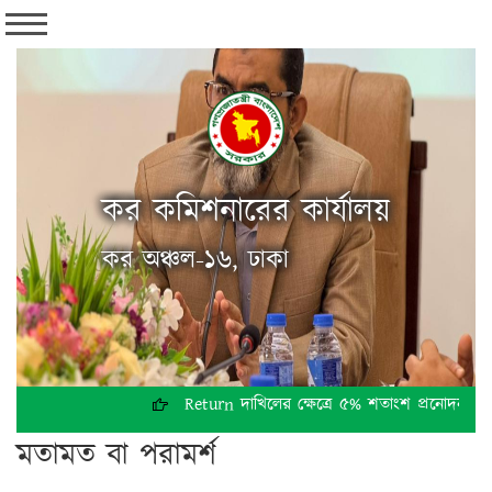
কর কমিশনারের কার্যালয়
কর অঞ্চল-১৬, ঢাকা
Return দাখিলের ক্ষেত্রে ৫% শতাংশ প্রনোদনা প্রসঙ্
মতামত বা পরামর্শ