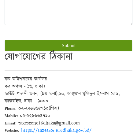
যোগাযোগের ঠিকানা
কর কমিশনারের কার্যালয়
কর অঞ্চল - ১৬, ঢাকা।
স্কাউট শতাব্দী ভবন, (৯ম তলা),৬০, আঞ্জুমান মুফিদুল ইসলাম রোড,
কাকরাইল, ঢাকা – ১০০০
: ০২-২২৬৬৬৫৭১০(পিএ)
Phone
: ০২-২২৬৬৬৫৭১০
Mobile
: taxeszone16dhaka@gmail.com
Email
:
https://taxeszone16dhaka.gov.bd/
Website