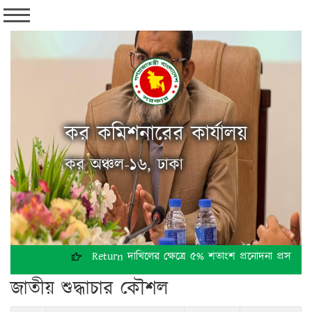
কর কমিশনারের কার্যালয়
কর অঞ্চল-১৬, ঢাকা
Return দাখিলের ক্ষেত্রে ৫% শতাংশ প্রনোদনা প্রসঙ্গে
জাতীয় শুদ্ধাচার কৌশল