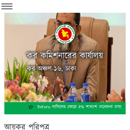
কর কমিশনারের কার্যালয়
কর অঞ্চল-১৬, ঢাকা
Return দাখিলের ক্ষেত্রে ৫% শতাংশ প্রনোদনা প্রসঙ্গে
আয়কর পরিপত্র